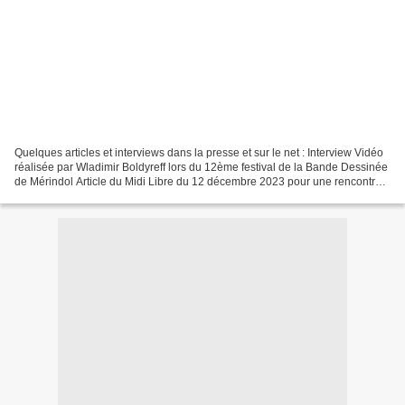
Quelques articles et interviews dans la presse et sur le net : Interview Vidéo
réalisée par Wladimir Boldyreff lors du 12ème festival de la Bande Dessinée
de Mérindol Article du Midi Libre du 12 décembre 2023 pour une rencontre-
dédicace à la bibliothèque...