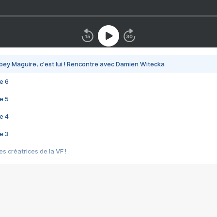
bey Maguire, c'est lui ! Rencontre avec Damien Witecka
e 6
e 5
e 4
e 3
s créatrices de la VF !
e 2
e 1
e Mektoub My Love arrive enfin ! Rencontre avec Shaïn Boumedine et Sal