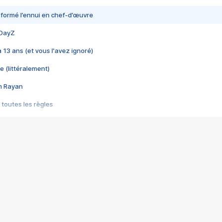
nsformé l’ennui en chef-d’œuvre
 DayZ
 a 13 ans (et vous l'avez ignoré)
e (littéralement)
im Rayan
 toutes les règles
s les jeux vidéo
us choquant de Rockstar ? - Le scandale BULLY
e plus moche de Steam
du RÊVE tourne au CAUCHEMAR
pendant 8 heures
it… à tort