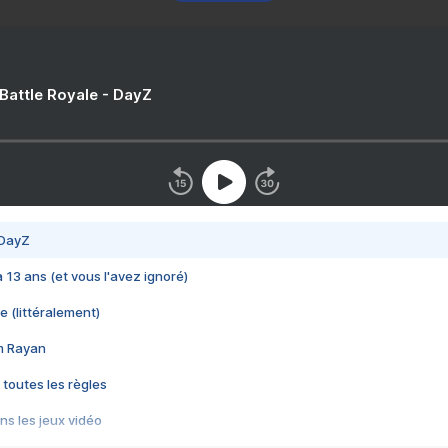
 Battle Royale - DayZ
 DayZ
 a 13 ans (et vous l'avez ignoré)
e (littéralement)
im Rayan
 toutes les règles
s les jeux vidéo