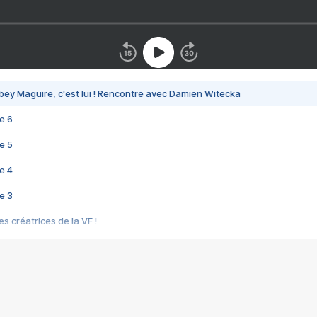
bey Maguire, c'est lui ! Rencontre avec Damien Witecka
e 6
e 5
e 4
e 3
s créatrices de la VF !
e 2
e 1
e Mektoub My Love arrive enfin ! Rencontre avec Shaïn Boumedine et Sal