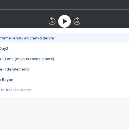
nsformé l’ennui en chef-d’œuvre
 DayZ
 a 13 ans (et vous l'avez ignoré)
e (littéralement)
im Rayan
 toutes les règles
s les jeux vidéo
us choquant de Rockstar ? - Le scandale BULLY
e plus moche de Steam